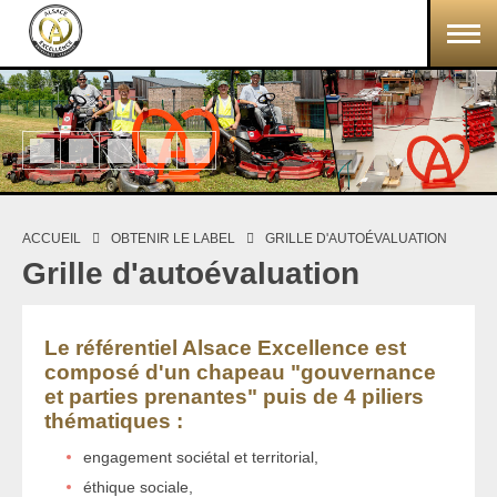
Aller au contenu principal
ACCUEIL
OBTENIR LE LABEL
GRILLE D'AUTOÉVALUATION
Vous êtes ici
Grille d'autoévaluation
Le référentiel Alsace Excellence est
composé d'un chapeau "gouvernance
et parties prenantes" puis de 4 piliers
thématiques :
engagement sociétal et territorial,
éthique sociale,