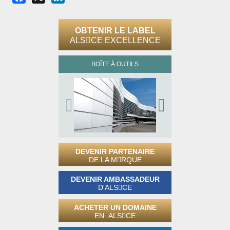
OBTENIR LE LABEL
ALS
CE EXCELLENCE
BOÎTE À OUTILS
DEVENIR PARTENAIRE
DE LA M
RQUE
DEVENIR AMBASSADEUR
D'ALS
CE
ACHETER UN DOMAINE
EN .ALS
CE