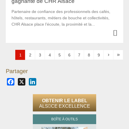
gagnante de CHR Alsace
Partenaire de confiance des professionnels des cafés,
hôtels, restaurants, métiers de bouche et collectivités,
CHR Alsace place l'écoute, la proximité et la...
›
»
1
2
3
4
5
6
7
8
9
Pages
Partager
Facebook
X
LinkedIn
OBTENIR LE LABEL
ALS
CE EXCELLENCE
BOÎTE À OUTILS