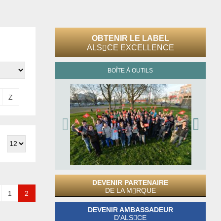
OBTENIR LE LABEL
ALS
CE EXCELLENCE
BOÎTE À OUTILS
Z
DEVENIR PARTENAIRE
DE LA M
RQUE
1
2
DEVENIR AMBASSADEUR
D'ALS
CE