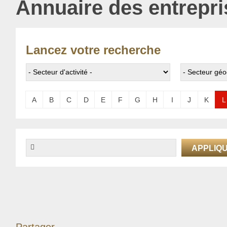
Annuaire des entrepri
Lancez votre recherche
A
B
C
D
E
F
G
H
I
J
K
L
Pages
Partager