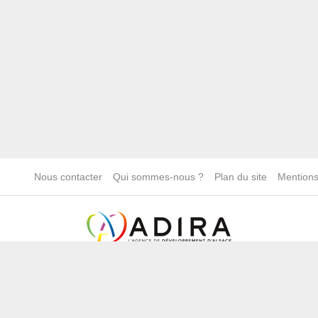
Nous contacter
Qui sommes-nous ?
Plan du site
Mentions
Une démarche animée par l’ADIRA.
adira.com
alsace.com
ambassadeurs.alsace
marque.alsace