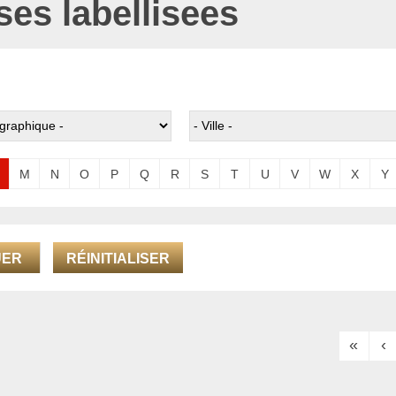
ses labellisees
M
N
O
P
Q
R
S
T
U
V
W
X
Y
RÉINITIALISER
«
‹