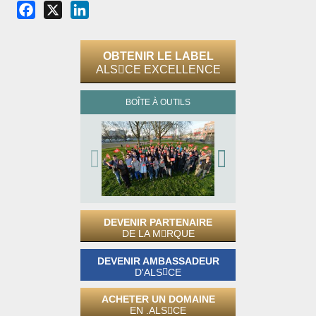
Facebook
X
LinkedIn
OBTENIR LE LABEL
ALS
CE EXCELLENCE
BOÎTE À OUTILS
DEVENIR PARTENAIRE
DE LA M
RQUE
DEVENIR AMBASSADEUR
D'ALS
CE
ACHETER UN DOMAINE
EN .ALS
CE