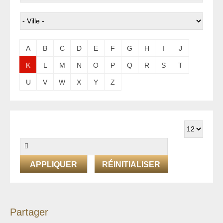
A
B
C
D
E
F
G
H
I
J
K
L
M
N
O
P
Q
R
S
T
U
V
W
X
Y
Z
RÉINITIALISER
Partager